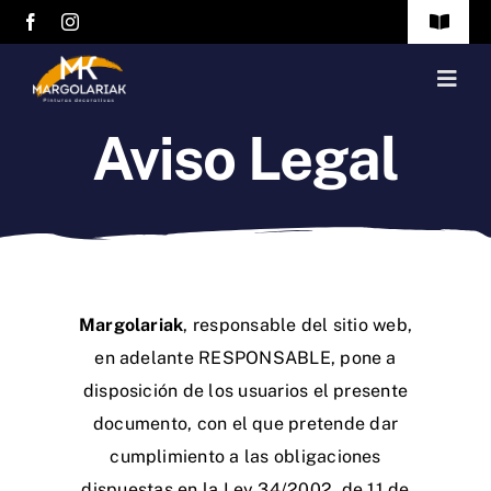
Saltar
Toggle
al
Navigat
Política de Privacidad
contenido
Togg
Navig
Aviso Legal
Aviso Legal
Inicio
Servicios
Quienes Somos
Margolariak
, responsable del sitio web,
Contacto
en adelante RESPONSABLE, pone a
disposición de los usuarios el presente
documento, con el que pretende dar
cumplimiento a las obligaciones
dispuestas en la Ley 34/2002, de 11 de